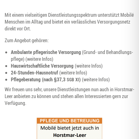
Mit einem viel­sei­ti­gen Dienst­leis­tungs­spek­trum unter­stützt Mobilé
Men­schen im All­tag und bie­tet ein ver­läss­li­ches Ver­sor­gungs­netz
direkt vor Ort.
Zum Ange­bot gehören:
Ambu­lan­te pfle­ge­ri­sche Ver­sor­gung
(Grund- und Behand­lungs­
pfle­ge)
(wei­te­re Infos)
Haus­wirt­schaft­li­che Ver­sor­gung
(wei­te­re Infos)
24-Stun­den-Haus­not­ruf
(wei­te­re Infos)
Pfle­ge­be­ra­tung (nach §37,3
)
(wei­te­re Infos)
SGB
XI
Wir freu­en uns sehr, unse­re Dienst­leis­tun­gen nun auch in Horst­mar-
Leer anbie­ten zu kön­nen und ste­hen allen Inter­es­sier­ten gern zur
Verfügung.