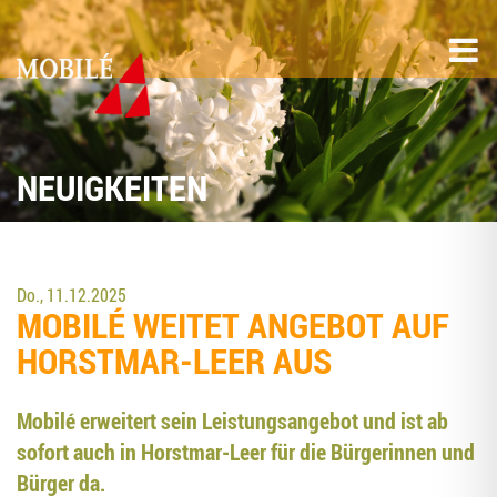
NEUIGKEITEN
Do., 11.12.2025
MOBILÉ WEI­TET ANGE­BOT AUF
HORST­MAR-LEER AUS
Mobilé erwei­tert sein Leis­tungs­an­ge­bot und ist ab
sofort auch in Horst­mar-Leer für die Bür­ge­rin­nen und
Bür­ger da.