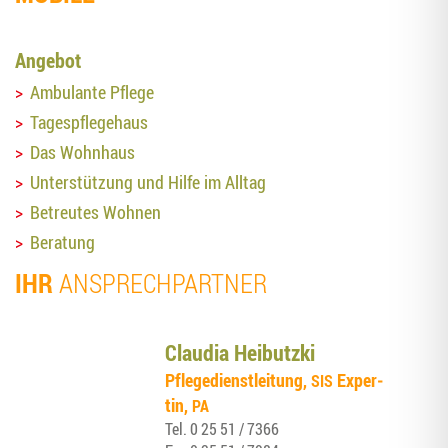
Ange­bot
Ambu­lan­te Pflege
Tages­pfle­ge­haus
Das Wohn­haus
Unter­stüt­zung und Hil­fe im Alltag
Betreu­tes Wohnen
Bera­tung
IHR
ANSPRECH­PART­NER
Clau­dia Heibutzki
Pfle­ge­dienst­lei­tung,
Exper­
SIS
tin,
PA
Tel.
0 25 51 / 7366