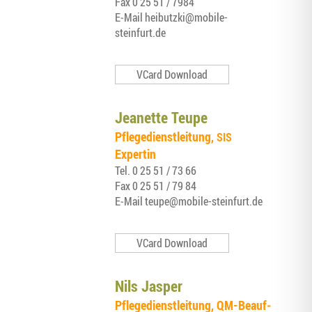
Fax
0 25 51 / 7984
E‑Mail
heibutzki@mobile-
steinfurt.de
VCard Download
Jea­nette Teupe
Pfle­ge­dienst­lei­tung,
SIS
Expertin
Tel.
0 25 51 / 73 66
Fax
0 25 51 / 79 84
E‑Mail
teupe@mobile-steinfurt.de
VCard Download
Nils Jas­per
Pfle­ge­dienst­lei­tung, QM-Beauf­