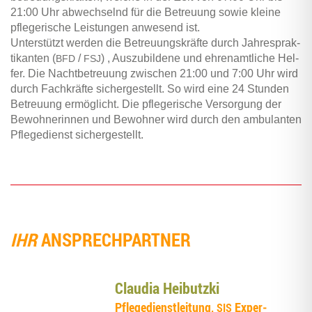
21:00 Uhr abwech­selnd für die Betreu­ung sowie klei­ne
pfle­ge­ri­sche Leis­tun­gen anwe­send ist.
Unter­stützt wer­den die Betreu­ungs­kräf­te durch Jah­res­prak­
ti­kan­ten (
/
) , Aus­zu­bil­de­ne und ehren­amt­li­che Hel­
BFD
FSJ
fer. Die Nacht­be­treu­ung zwi­schen 21:00 und 7:00 Uhr wird
durch Fach­kräf­te sicher­ge­stellt. So wird eine 24 Stun­den
Betreu­ung ermög­licht. Die pfle­ge­ri­sche Ver­sor­gung der
Bewoh­ne­rin­nen und Bewoh­ner wird durch den ambu­lan­ten
Pfle­ge­dienst sichergestellt.
IHR
ANSPRECH­PART­NER
Clau­dia Heibutzki
Pfle­ge­dienst­lei­tung,
Exper­
SIS