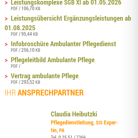
>
Leis­tungs­kom­ple­xe
ab 01.05.2026
SGB
XI
/ 106,70
PDF
KB
>
Leis­tungs­über­sicht Ergän­zungs­leis­tun­gen ab
01.08.2025
/ 95,44
PDF
KB
>
Info­bro­schü­re Ambu­lan­ter Pflegedienst
/ 256,10
PDF
KB
>
Pfle­ge­leit­bild Ambu­lan­te Pflege
/
PDF
>
Ver­trag ambu­lan­te Pflege
/ 293,52
PDF
KB
ANSPRECHPARTNER
IHR
Clau­dia Heibutzki
Pfle­ge­dienst­lei­tung,
Exper­
SIS
tin,
PA
Tel.
0 25 51 / 7366