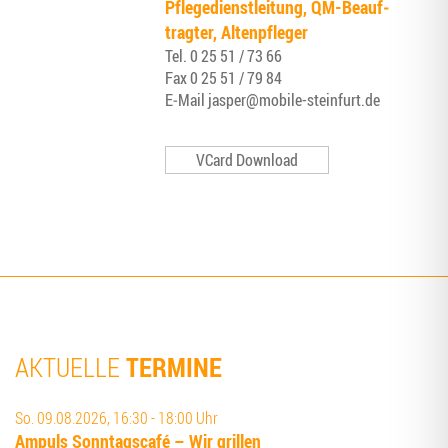
Pfle­ge­dienst­lei­tung, QM-Beauf­
trag­ter, Altenpfleger
Tel.
0 25 51 / 73 66
Fax
0 25 51 / 79 84
E‑Mail
jasper@mobile-steinfurt.de
VCard Download
TERMINE
AKTUELLE
So. 09.08.2026, 16:30 - 18:00 Uhr
Ampuls Sonn­tags­ca­fé – Wir grillen