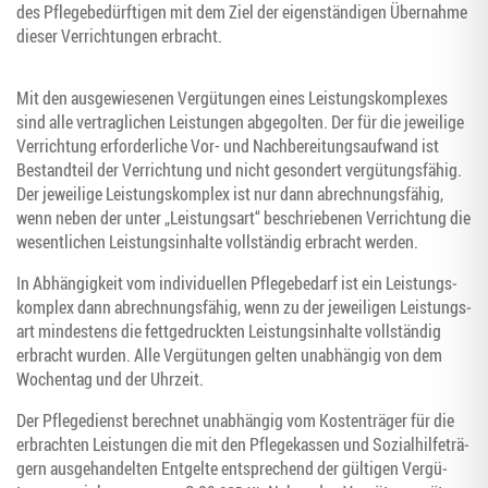
des Pfle­ge­be­dürf­ti­gen mit dem Ziel der eigen­stän­di­gen Über­nah­me
die­ser Ver­rich­tun­gen erbracht.
Mit den aus­ge­wie­se­nen Ver­gü­tun­gen eines Leis­tungs­kom­ple­xes
sind alle ver­trag­li­chen Leis­tun­gen abge­gol­ten. Der für die jewei­li­ge
Ver­rich­tung erfor­der­li­che Vor- und Nach­be­rei­tungs­auf­wand ist
Bestand­teil der Ver­rich­tung und nicht geson­dert ver­gü­tungs­fä­hig.
Der jewei­li­ge Leis­tungs­kom­plex ist nur dann abrech­nungs­fä­hig,
wenn neben der unter „Leis­tungs­art“ beschrie­be­nen Ver­rich­tung die
wesent­li­chen Leis­tungs­in­hal­te voll­stän­dig erbracht werden.
In Abhän­gig­keit vom indi­vi­du­el­len Pfle­ge­be­darf ist ein Leis­tungs­
kom­plex dann abrech­nungs­fä­hig, wenn zu der jewei­li­gen Leis­tungs­
art min­des­tens die fett­ge­druck­ten Leis­tungs­in­hal­te voll­stän­dig
erbracht wur­den. Alle Ver­gü­tun­gen gel­ten unab­hän­gig von dem
Wochen­tag und der Uhrzeit.
Der Pfle­ge­dienst berech­net unab­hän­gig vom Kos­ten­trä­ger für die
erbrach­ten Leis­tun­gen die mit den Pfle­ge­kas­sen und Sozi­al­hil­fe­trä­
gern aus­ge­han­del­ten Ent­gel­te ent­spre­chend der gül­ti­gen Ver­gü­