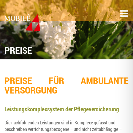
PREI­SE
PREI­SE FÜR AMBU­LAN­TE
VERSORGUNG
Leis­tungs­kom­plex­sys­tem der Pflegeversicherung
Die nach­fol­gen­den Leis­tun­gen sind in Kom­ple­xe gefasst und
beschrei­ben ver­rich­tungs­be­zo­ge­ne – und nicht zeit­ab­hän­gi­ge –