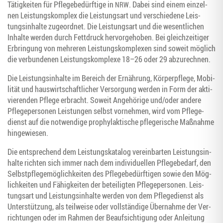
Tätig­kei­ten für Pfle­ge­be­dürf­ti­ge in
. Dabei sind einem ein­zel­
NRW
nen Leis­tungs­kom­plex die Leis­tungs­art und ver­schie­de­ne Leis­
tungs­in­hal­te zuge­ord­net. Die Leis­tungs­art und die wesent­li­chen
Inhal­te wer­den durch Fett­druck her­vor­ge­ho­ben. Bei gleich­zei­ti­ger
Erbrin­gung von meh­re­ren Leis­tungs­kom­ple­xen sind soweit mög­lich
die ver­bun­de­nen Leis­tungs­kom­ple­xe 18–26 oder 29 abzurechnen.
Die Leis­tungs­in­hal­te im Bereich der Ernäh­rung, Kör­per­pfle­ge, Mobi­
li­tät und haus­wirt­schaft­li­cher Ver­sor­gung wer­den in Form der akti­
vie­ren­den Pfle­ge erbracht. Soweit Ange­hö­ri­ge und/oder ande­re
Pfle­ge­per­so­nen Leis­tun­gen selbst vor­neh­men, wird vom Pfle­ge­
dienst auf die not­wen­di­ge pro­phy­lak­ti­sche pfle­ge­ri­sche Maß­nah­me
hingewiesen.
Die ent­spre­chend dem Leis­tungs­ka­ta­log ver­ein­bar­ten Leis­tungs­in­
hal­te rich­ten sich immer nach dem indi­vi­du­el­len Pfle­ge­be­darf, den
Selbst­pfle­ge­mög­lich­kei­ten des Pfle­ge­be­dürf­ti­gen sowie den Mög­
lich­kei­ten und Fähig­kei­ten der betei­lig­ten Pfle­ge­per­so­nen. Leis­
tungs­art und Leis­tungs­in­hal­te wer­den von dem Pfle­ge­dienst als
Unter­stüt­zung, als teil­wei­se oder voll­stän­di­ge Über­nah­me der Ver­
rich­tun­gen oder im Rah­men der Beauf­sich­ti­gung oder Anlei­tung