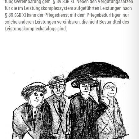
tungs­ver­ein­ba­rung gem. § 89
. Neben den Ver­gü­tungs­sät­zen
SGB
XI
für die im Leis­tungs­kom­plex­sys­tem auf­ge­führ­ten Leis­tun­gen nach
§ 89
kann der Pfle­ge­dienst mit dem Pfle­ge­be­dürf­ti­gen nur
SGB
XI
sol­che ande­ren Leis­tun­gen ver­ein­ba­ren, die nicht Bestand­teil des
Leis­tungs­kom­plex­ka­ta­logs sind.