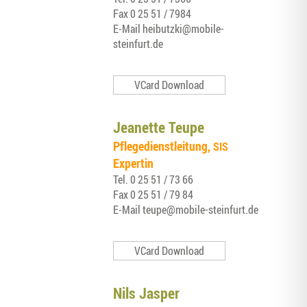
Fax
0 25 51 / 7984
E‑Mail
heibutzki@mobile-
steinfurt.de
VCard Download
Jea­nette Teupe
Pfle­ge­dienst­lei­tung,
SIS
Expertin
Tel.
0 25 51 / 73 66
Fax
0 25 51 / 79 84
E‑Mail
teupe@mobile-steinfurt.de
VCard Download
Nils Jas­per