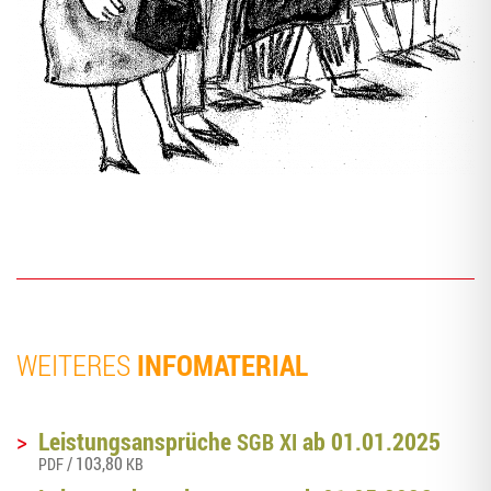
INFOMATERIAL
WEI­TE­RES
>
Leis­tungs­an­sprü­che
ab 01.01.2025
SGB
XI
/ 103,80
PDF
KB