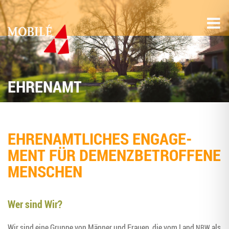
EHREN­AMT
EHREN­AMT­LI­CHES ENGA­GE­
MENT FÜR DEMENZ­BE­TROF­FE­NE
MENSCHEN
Wer sind Wir?
Wir sind eine Grup­pe von Män­ner und Frau­en, die vom Land
als
NRW