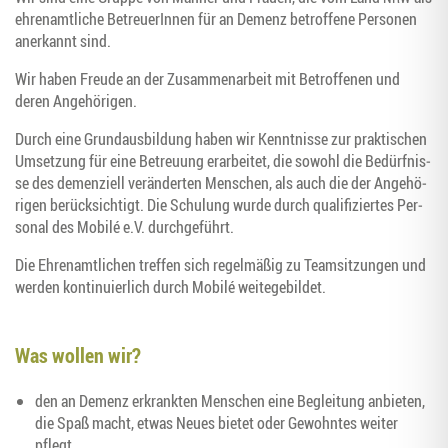
ehren­amt­li­che Betreue­rIn­nen für an Demenz betrof­fe­ne Per­so­nen
aner­kannt sind.
Wir haben Freu­de an der Zusam­men­ar­beit mit Betrof­fe­nen und
deren Angehörigen.
Durch eine Grund­aus­bil­dung haben wir Kennt­nis­se zur prak­ti­schen
Umset­zung für eine Betreu­ung erar­bei­tet, die sowohl die Bedürf­nis­
se des demen­zi­ell ver­än­der­ten Men­schen, als auch die der Ange­hö­
ri­gen berück­sich­tigt. Die Schu­lung wur­de durch qua­li­fi­zier­tes Per­
so­nal des Mobilé e.V. durchgeführt.
Die Ehren­amt­li­chen tref­fen sich regel­mä­ßig zu Team­sit­zun­gen und
wer­den kon­ti­nu­ier­lich durch Mobilé weitegebildet.
Was wol­len wir?
den an Demenz erkrank­ten Men­schen eine Beglei­tung anbie­ten,
die Spaß macht, etwas Neu­es bie­tet oder Gewohn­tes wei­ter
pflegt