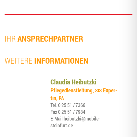
ANSPRECHPARTNER
IHR
INFORMATIONEN
WEI­TE­RE
Clau­dia Heibutzki
Pfle­ge­dienst­lei­tung,
Exper­
SIS
tin,
PA
Tel.
0 25 51 / 7366
Fax
0 25 51 / 7984
E‑Mail
heibutzki@mobile-
steinfurt.de