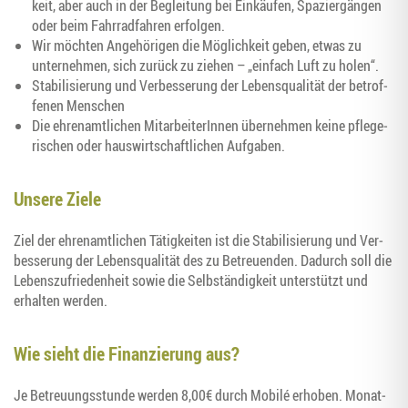
keit, aber auch in der Beglei­tung bei Ein­käu­fen, Spa­zier­gän­gen
oder beim Fahr­rad­fah­ren erfolgen.
Wir möch­ten Ange­hö­ri­gen die Mög­lich­keit geben, etwas zu
unter­neh­men, sich zurück zu zie­hen – „ein­fach Luft zu holen“.
Sta­bi­li­sie­rung und Ver­bes­se­rung der Lebens­qua­li­tät der betrof­
fe­nen Menschen
Die ehren­amt­li­chen Mit­ar­bei­te­rIn­nen über­neh­men kei­ne pfle­ge­
ri­schen oder haus­wirt­schaft­li­chen Aufgaben.
Unse­re Ziele
Ziel der ehren­amt­li­chen Tätig­kei­ten ist die Sta­bi­li­sie­rung und Ver­
bes­se­rung der Lebens­qua­li­tät des zu Betreu­en­den. Dadurch soll die
Lebens­zu­frie­den­heit sowie die Selb­stän­dig­keit unter­stützt und
erhal­ten werden.
Wie sieht die Finan­zie­rung aus?
Je Betreu­ungs­stun­de wer­den 8,00€ durch Mobilé erho­ben. Monat­