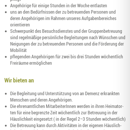
Ange­hö­ri­ge für eini­ge Stun­den in der Woche entlasten
uns an den Bedürf­nis­sen der zu betreu­en­den Per­so­nen und
deren Ange­hö­ri­gen im Rah­men unse­res Auf­ga­ben­be­rei­ches
orientieren
Schwer­punkt des Besuchs­diens­tes und der Grup­pen­be­treu­ung
sind regel­mä­ßi­ge per­sön­li­che Beglei­tun­gen nach Wün­schen und
Nei­gun­gen der zu betreu­en­den Per­so­nen und die För­de­rung der
Mobilität
pfle­gen­den Ange­hö­ri­gen für zwei bis drei Stun­den wöchent­lich
Frei­räu­me ermöglichen
Wir bie­ten an
Die Beglei­tung und Unter­stüt­zung von an Demenz erkrank­ten
Men­schen und deren Angehörigen.
Die ehren­amt­li­chen Mit­ar­bei­te­rIn­nen wer­den in ihren Hei­mat­or­
ten für eine begrenz­te Zeit wöchent­lich zur Betreu­ung in der
Häus­lich­keit ein­ge­setzt ( in der Regel 2–3 Stun­den wöchentlich)
Die Betreu­ung kann durch Akti­vi­tä­ten in der eige­nen Häus­lich­