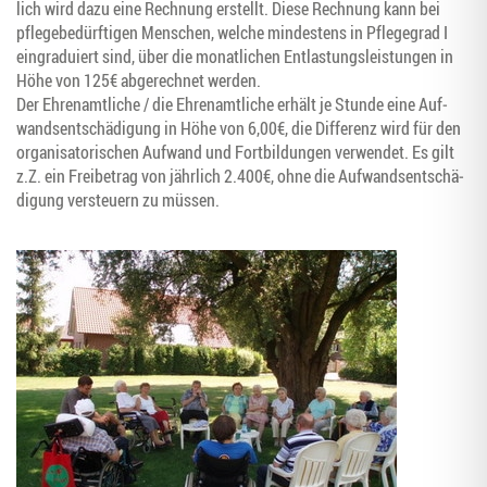
lich wird dazu eine Rech­nung erstellt. Die­se Rech­nung kann bei
pfle­ge­be­dürf­ti­gen Men­schen, wel­che min­des­tens in Pfle­ge­grad I
ein­gra­du­iert sind, über die monat­li­chen Ent­las­tungs­leis­tun­gen in
Höhe von 125€ abge­rech­net werden.
Der Ehren­amt­li­che / die Ehren­amt­li­che erhält je Stun­de eine Auf­
wands­ent­schä­di­gung in Höhe von 6,00€, die Dif­fe­renz wird für den
orga­ni­sa­to­ri­schen Auf­wand und Fort­bil­dun­gen ver­wen­det. Es gilt
z.Z. ein Frei­be­trag von jähr­lich 2.400€, ohne die Auf­wands­ent­schä­
di­gung ver­steu­ern zu müssen.