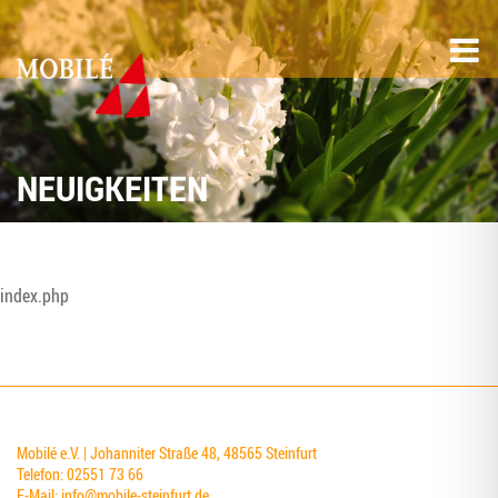
NEUIGKEITEN
index.php
Mobilé e.V. | Johanniter Straße 48, 48565 Steinfurt
Telefon: 02551 73 66
E-Mail:
info@mobile-steinfurt.de