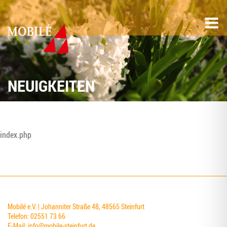
NEUIGKEITEN
index.php
Mobilé e.V. | Johanniter Straße 48, 48565 Steinfurt
Telefon: 02551 73 66
E-Mail:
info@mobile-steinfurt.de