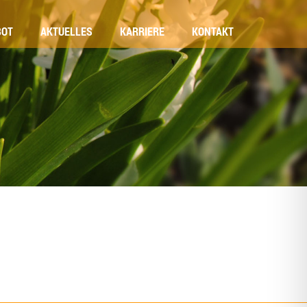
BOT
AKTU­EL­LES
KAR­RIE­RE
KON­TAKT