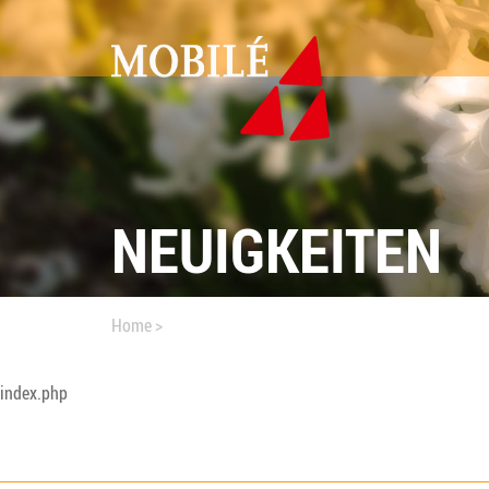
NEUIGKEITEN
SGB
XI
Home
>
index.php