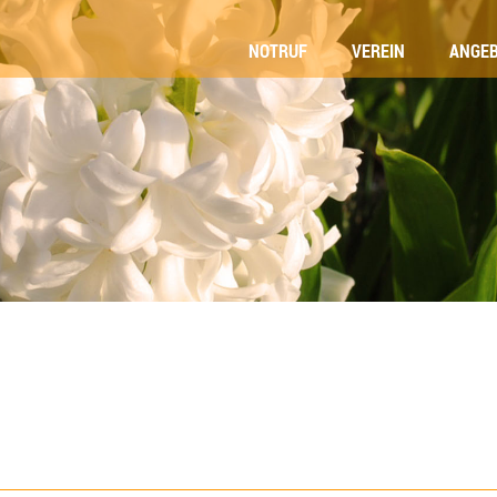
NOT­RUF
VER­EIN
ANGE­
FOS