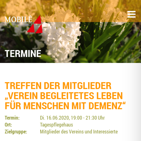
TERMINE
TREF­FEN DER MIT­GLIE­DER
„VER­EIN BEGLEI­TE­TES LEBEN
FÜR MEN­SCHEN MIT DEMENZ“
Termin:
Di. 16.06.2020, 19:00 - 21:30 Uhr
Ort:
Tagespflegehaus
Zielgruppe:
Mitglieder des Vereins und Interessierte