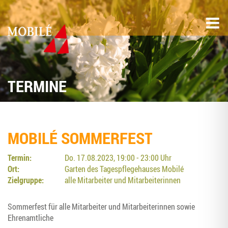
TERMINE
MOBILÉ SOM­MER­FEST
Termin:
Do. 17.08.2023, 19:00 - 23:00 Uhr
Ort:
Garten des Tagespflegehauses Mobilé
Zielgruppe:
alle Mitarbeiter und Mitarbeiterinnen
Som­mer­fest für alle Mit­ar­bei­ter und Mit­ar­bei­te­rin­nen sowie
Ehrenamtliche