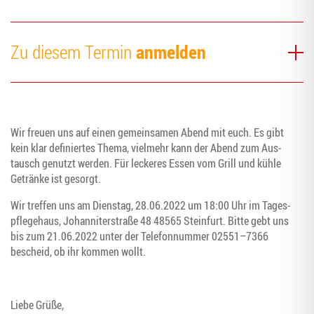
anmelden
Zu diesem Termin
Wir freu­en uns auf einen gemein­sa­men Abend mit euch. Es gibt
kein klar defi­nier­tes The­ma, viel­mehr kann der Abend zum Aus­
tausch genutzt wer­den. Für lecke­res Essen vom Grill und küh­le
Geträn­ke ist gesorgt.
Wir tref­fen uns am Diens­tag, 28.06.2022 um 18:00 Uhr im Tages­
pfle­ge­haus, Johan­ni­ter­stra­ße 48 48565 Stein­furt. Bit­te gebt uns
bis zum 21.06.2022 unter der Tele­fon­num­mer 02551–7366
bescheid, ob ihr kom­men wollt.
Lie­be Grüße,