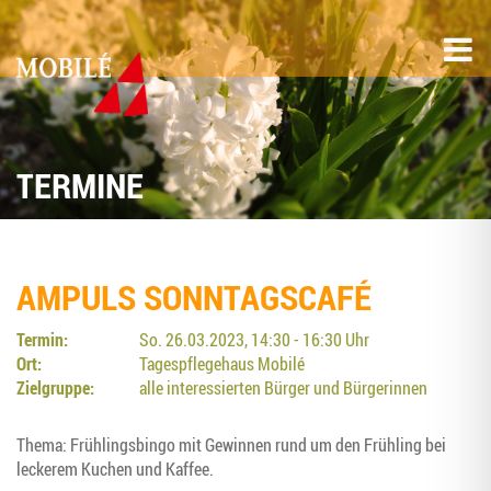
TERMINE
AMPULS SONN­TAGS­CA­FÉ
Termin:
So. 26.03.2023, 14:30 - 16:30 Uhr
Ort:
Tagespflegehaus Mobilé
Zielgruppe:
alle interessierten Bürger und Bürgerinnen
The­ma: Früh­lings­bin­go mit Gewin­nen rund um den Früh­ling bei
lecke­rem Kuchen und Kaffee.