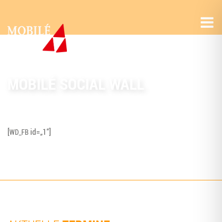
MOBILÉ SOCIAL WALL
[
id=„1“]
WD_FB