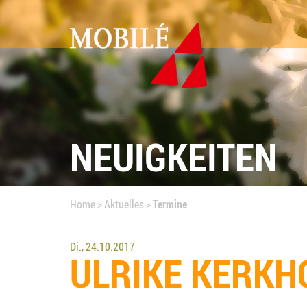
NEUIGKEITEN
SGB
XI
Home
>
Aktuelles
>
Termine
Di., 24.10.2017
ULRI­KE KERKH