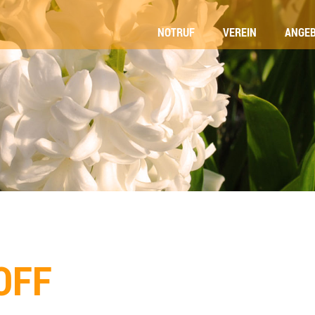
NOT­RUF
VER­EIN
ANGE­
FOS
OFF