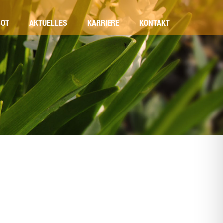
BOT
AKTU­EL­LES
KAR­RIE­RE
KON­TAKT