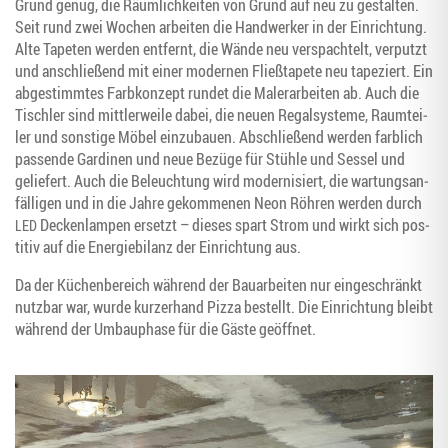
Grund genug, die Räum­lich­kei­ten von Grund auf neu zu gestal­ten.
Seit rund zwei Wochen arbei­ten die Hand­wer­ker in der Ein­rich­tung.
Alte Tape­ten wer­den ent­fernt, die Wän­de neu ver­spach­telt, ver­putzt
und anschlie­ßend mit einer moder­nen Fließ­ta­pe­te neu tape­ziert. Ein
abge­stimm­tes Farb­kon­zept run­det die Maler­ar­bei­ten ab. Auch die
Tisch­ler sind mitt­ler­wei­le dabei, die neu­en Regal­sys­te­me, Raum­tei­
ler und sons­ti­ge Möbel ein­zu­bau­en. Abschlie­ßend wer­den farb­lich
pas­sen­de Gar­di­nen und neue Bezü­ge für Stüh­le und Ses­sel und
gelie­fert. Auch die Beleuch­tung wird moder­ni­siert, die war­tungs­an­
fäl­li­gen und in die Jah­re gekom­me­nen Neon Röh­ren wer­den durch
Decken­lam­pen ersetzt – die­ses spart Strom und wirkt sich pos­
LED
ti­tiv auf die Ener­gie­bi­lanz der Ein­rich­tung aus.
Da der Küchen­be­reich wäh­rend der Bau­ar­bei­ten nur ein­ge­schränkt
nutz­bar war, wur­de kur­zer­hand Piz­za bestellt. Die Ein­rich­tung bleibt
wäh­rend der Umbau­pha­se für die Gäs­te geöffnet.