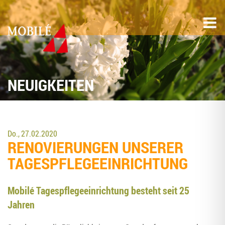
NEUIGKEITEN
Do., 27.02.2020
RENO­VIE­RUN­GEN UNSE­RER
TAGESPFLEGEEINRICHTUNG
Mobilé Tages­pfle­ge­ein­rich­tung besteht seit 25
Jahren