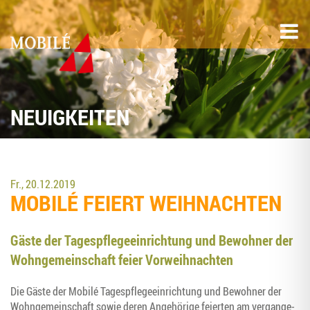
NEUIGKEITEN
Fr., 20.12.2019
MOBILÉ FEI­ERT WEIHNACHTEN
Gäs­te der Tages­pfle­ge­ein­rich­tung und Bewoh­ner der
Wohn­ge­mein­schaft fei­er Vorweihnachten
Die Gäs­te der Mobilé Tages­pfle­ge­ein­rich­tung und Bewoh­ner der
Wohn­ge­mein­schaft sowie deren Ange­hö­ri­ge fei­er­ten am ver­gan­ge­