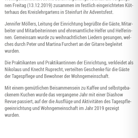
nen Frei­tag (13.12.2019) zusam­men im fest­lich ein­ge­rich­te­ten Köt­
ter­haus des Kreis­lehr­gar­tens in Stein­furt ihr Adventsfest.
Jen­ni­fer Möl­lers, Lei­tung der Ein­rich­tung begrüß­te die Gäs­te, Mit­ar­
bei­ter und Mit­ar­bei­te­rin­nen und ehren­amt­li­che Hel­fer und Hel­fe­rin­
nen. Gemein­sam wur­de zu weih­nacht­li­chen Lie­dern gesun­gen, wel­
ches durch Peter und Mar­ti­na Furchert an der Gitar­re beglei­tet
wurden.
Die Prak­ti­kan­ten und Prak­ti­kan­tin­nen der Ein­rich­tung, ver­klei­det als
Niko­laus und Knecht Ruprecht, ver­teil­ten Geschen­ke für die Gäs­te
der Tages­pfle­ge und Bewoh­ner der Wohngemeinschaft.
Mit einem gemüt­li­chen Bei­sam­men­sein zu Kaf­fee und selbst­ge­ba­
cke­nem Kuchen wur­de das ver­gan­ge­ne Jahr mit einer Dia­show
Revue pas­siert, auf der die Aus­flü­ge und Akti­vi­tä­ten des Tages­pfle­
ge­ein­rich­tung und Wohn­ge­mein­schaft im Jahr 2019 gezeigt
wurden.