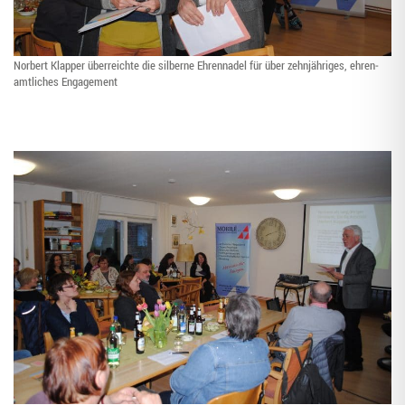
Nor­bert Klap­per über­reich­te die sil­ber­ne Ehren­na­del für über zehn­jäh­ri­ges, ehren­
amt­li­ches Engagement