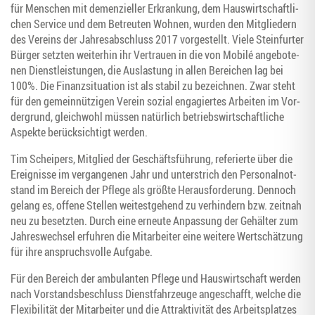
für Men­schen mit demen­zi­el­ler Erkran­kung, dem Haus­wirt­schaft­li­
chen Ser­vice und dem Betreu­ten Woh­nen, wur­den den Mit­glie­dern
des Ver­eins der Jah­res­ab­schluss 2017 vor­ge­stellt. Vie­le Stein­fur­ter
Bür­ger setz­ten wei­ter­hin ihr Ver­trau­en in die von Mobilé ange­bo­te­
nen Dienst­leis­tun­gen, die Aus­las­tung in allen Berei­chen lag bei
100%. Die Finanz­si­tua­ti­on ist als sta­bil zu bezeich­nen. Zwar steht
für den gemein­nüt­zi­gen Ver­ein sozi­al enga­gier­tes Arbei­ten im Vor­
der­grund, gleich­wohl müs­sen natür­lich betriebs­wirt­schaft­li­che
Aspek­te berück­sich­tigt werden.
Tim Schei­pers, Mit­glied der Geschäfts­füh­rung, refe­rier­te über die
Ereig­nis­se im ver­gan­ge­nen Jahr und unter­strich den Per­so­nal­not­
stand im Bereich der Pfle­ge als größ­te Her­aus­for­de­rung. Den­noch
gelang es, offe­ne Stel­len wei­test­ge­hend zu ver­hin­dern bzw. zeit­nah
neu zu besetz­ten. Durch eine erneu­te Anpas­sung der Gehäl­ter zum
Jah­res­wech­sel erfuh­ren die Mit­ar­bei­ter eine wei­te­re Wert­schät­zung
für ihre anspruchs­vol­le Aufgabe.
Für den Bereich der ambu­lan­ten Pfle­ge und Haus­wirt­schaft wer­den
nach Vor­stands­be­schluss Dienst­fahr­zeu­ge ange­schafft, wel­che die
Fle­xi­bi­li­tät der Mit­ar­bei­ter und die Attrak­ti­vi­tät des Arbeits­plat­zes