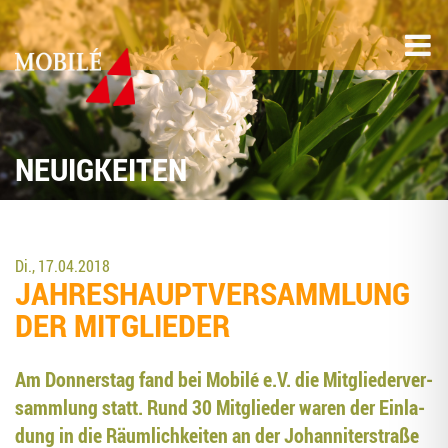
NEUIGKEITEN
Di., 17.04.2018
JAH­RES­HAUPT­VER­SAMM­LUNG
DER MITGLIEDER
Am Don­ners­tag fand bei Mobilé e.V. die Mit­glie­der­ver­
samm­lung statt. Rund 30 Mit­glie­der waren der Ein­la­
dung in die Räum­lich­kei­ten an der Johan­ni­ter­stra­ße