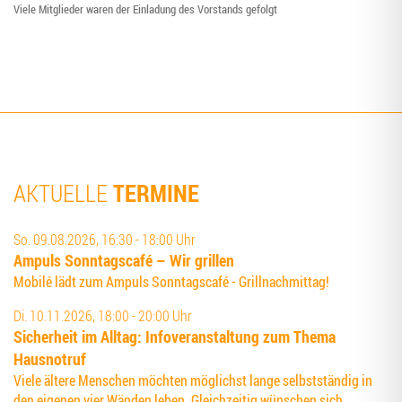
Vie­le Mit­glie­der waren der Ein­la­dung des Vor­stands gefolgt
TERMINE
AKTUELLE
So. 09.08.2026, 16:30 - 18:00 Uhr
Ampuls Sonn­tags­ca­fé – Wir grillen
Mobilé lädt zum Ampuls Sonntagscafé - Grillnachmittag!
Di. 10.11.2026, 18:00 - 20:00 Uhr
Sicher­heit im All­tag: Info­ver­an­stal­tung zum The­ma
Hausnotruf
Viele ältere Menschen möchten möglichst lange selbstständig in
den eigenen vier Wänden leben. Gleichzeitig wünschen sich