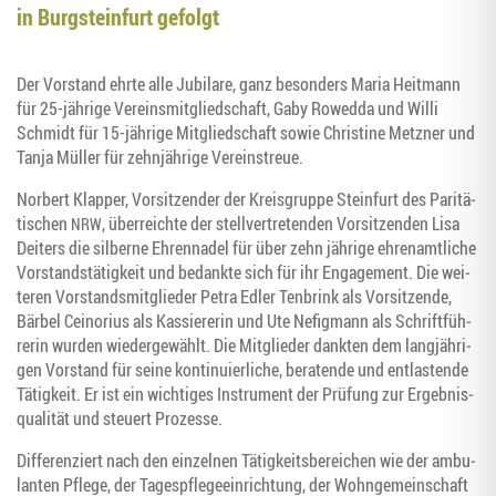
in Burg­stein­furt gefolgt
Der Vor­stand ehr­te alle Jubi­la­re, ganz beson­ders Maria Heit­mann
für 25-jäh­ri­ge Ver­eins­mit­glied­schaft, Gaby Rowed­da und Wil­li
Schmidt für 15-jäh­ri­ge Mit­glied­schaft sowie Chris­ti­ne Metz­ner und
Tan­ja Mül­ler für zehn­jäh­ri­ge Vereinstreue.
Nor­bert Klap­per, Vor­sit­zen­der der Kreis­grup­pe Stein­furt des Pari­tä­
ti­schen
, über­reich­te der stell­ver­tre­ten­den Vor­sit­zen­den Lisa
NRW
Dei­ters die sil­ber­ne Ehren­na­del für über zehn jäh­ri­ge ehren­amt­li­che
Vor­stands­tä­tig­keit und bedank­te sich für ihr Enga­ge­ment. Die wei­
te­ren Vor­stands­mit­glie­der Petra Edler Ten­brink als Vor­sit­zen­de,
Bär­bel Cein­ori­us als Kas­sie­re­rin und Ute Nefig­mann als Schrift­füh­
re­rin wur­den wie­der­ge­wählt. Die Mit­glie­der dank­ten dem lang­jäh­ri­
gen Vor­stand für sei­ne kon­ti­nu­ier­li­che, bera­ten­de und ent­las­ten­de
Tätig­keit. Er ist ein wich­ti­ges Instru­ment der Prü­fung zur Ergeb­nis­
qua­li­tät und steu­ert Prozesse.
Dif­fe­ren­ziert nach den ein­zel­nen Tätig­keits­be­rei­chen wie der ambu­
lan­ten Pfle­ge, der Tages­pfle­ge­ein­rich­tung, der Wohn­ge­mein­schaft