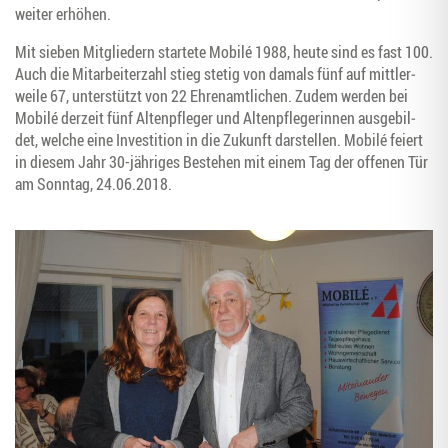
wei­ter erhöhen.
Mit sie­ben Mit­glie­dern star­te­te Mobilé 1988, heu­te sind es fast 100.
Auch die Mit­ar­bei­ter­zahl stieg ste­tig von damals fünf auf mitt­ler­
wei­le 67, unter­stützt von 22 Ehren­amt­li­chen. Zudem wer­den bei
Mobilé der­zeit fünf Alten­pfle­ger und Alten­pfle­ge­rin­nen aus­ge­bil­
det, wel­che eine Inves­ti­ti­on in die Zukunft dar­stel­len. Mobilé fei­ert
in die­sem Jahr 30-jäh­ri­ges Bestehen mit einem Tag der offe­nen Tür
am Sonn­tag, 24.06.2018.