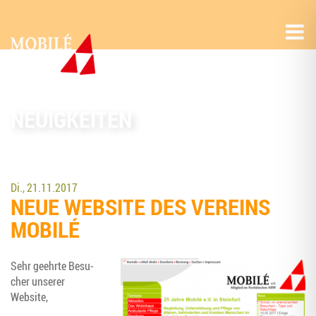
NEUIGKEITEN
Di., 21.11.2017
NEUE WEB­SITE DES VER­EINS
MOBILÉ
Sehr geehr­te Besu­
cher unse­rer
Website,