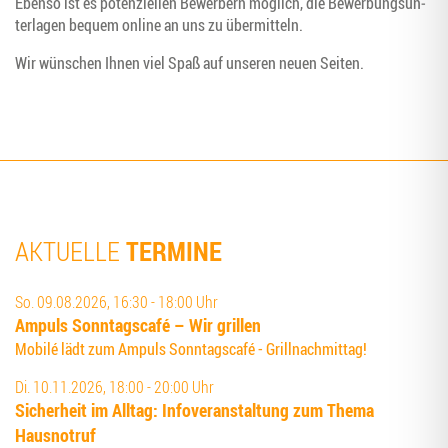
Eben­so ist es poten­zi­el­len Bewer­bern mög­lich, die Bewer­bungs­un­
ter­la­gen bequem online an uns zu übermitteln.
Wir wün­schen Ihnen viel Spaß auf unse­ren neu­en Seiten.
TERMINE
AKTUELLE
So. 09.08.2026, 16:30 - 18:00 Uhr
Ampuls Sonn­tags­ca­fé – Wir grillen
Mobilé lädt zum Ampuls Sonntagscafé - Grillnachmittag!
Di. 10.11.2026, 18:00 - 20:00 Uhr
Sicher­heit im All­tag: Info­ver­an­stal­tung zum The­ma
Hausnotruf