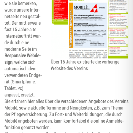
wie sie bemer­ken,
wur­de unse­re Inter­
net­sei­te neu gestal­
tet. Der mitt­ler­wei­le
fast 15 Jah­re alte
Inter­net­auf­tritt wur­
de durch eine
moder­ne Sei­te im
Respon­si­ve Web­de­
Über 15 Jah­re exis­tier­te die vor­he­ri­ge
sign,
wel­che sich
Web­site des Vereins
auto­ma­tisch dem
ver­wen­de­ten End­ge­
rät (Smart­phone,
Tablet,
)
PC
anpasst, ersetzt.
Sie erfah­ren hier alles über die ver­schie­de­nen Ange­bo­te des Ver­eins
Mobilé, sowie aktu­el­le Ter­mi­ne und Neu­ig­kei­ten, z.B. zum The­ma
der Pfle­ge­ver­si­che­rung. Zu Fort- und Wei­ter­bil­dun­gen, die durch
Mobilé ange­bo­ten wer­den, kann kom­for­ta­bel die online Anmel­de­
funk­ti­on genutzt werden.